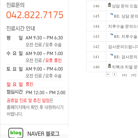
146
상담 문의 드립
145
RE: 상담 문
144
치루수술 문의드
143
RE: 치루수
142
검사문의드립니
141
RE: 검사문
140
치핵과 치열 
191
192